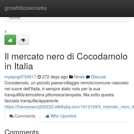
Home
growthbookmarks
Home
1
Il mercato nero di Cocodamolo
in Italia
myapvgd755817
272 days ago
News
Discuss
Cocodamolo, un piccolo paese/villaggio remoto/comune nascosto
nel cuore dell'Italia, è sempre stato noto per la sua
tranquillità/atmosfera pittoresca/simpatia. Ma sotto questa
facciata tranquilla/apparente
https://francesacnj320222.wikibyby.com/1912109/il_mercato_nero_d
Comments
Who Upvoted
Comments