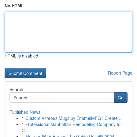
No HTML
HTML is disabled
Report Page
Search
Go
Published News
1
Custom Vitreous Mugs by EnamelMFG : Create ...
1
Professional Manhattan Remodeling Company for
C...
1
Meilleur IPTV France : Le Guide Définitif 2024