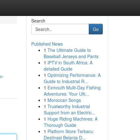
Search
Go
Published News
1
The Ultimate Guide to
Baseball Jerseys and Pants
1
IPTV in South Africa: A
detailed Guide
1
Optimizing Performance: A
บ-
Guide to Industrial R...
1
Exmouth Multi-Day Fishing
Adventures: Your Ulti...
1
Moroccan Songs
1
Trustworthy Industrial
Support from an Electric...
1
Huge Riding Machines: A
Thorough Guide
1
Platform Store Terbaru:
Destinasi Belanja D...