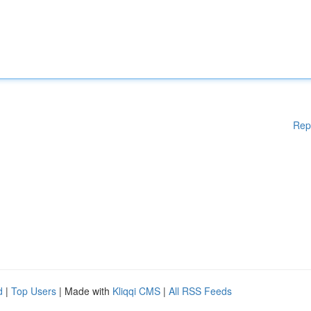
Rep
d
|
Top Users
| Made with
Kliqqi CMS
|
All RSS Feeds