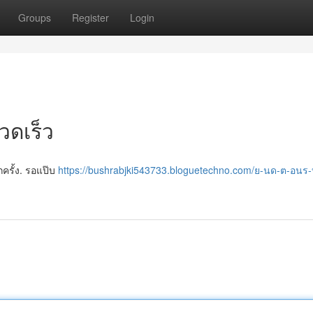
Groups
Register
Login
วดเร็ว
ุกครั้ง. รอแป๊บ
https://bushrabjki543733.bloguetechno.com/ย-นด-ต-อนร-