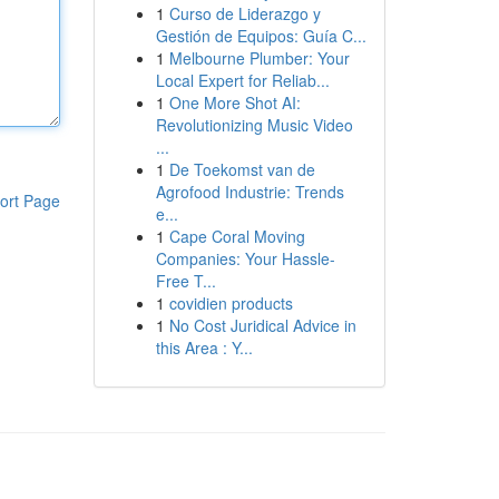
1
Curso de Liderazgo y
Gestión de Equipos: Guía C...
1
Melbourne Plumber: Your
Local Expert for Reliab...
1
One More Shot AI:
Revolutionizing Music Video
...
1
De Toekomst van de
Agrofood Industrie: Trends
ort Page
e...
1
Cape Coral Moving
Companies: Your Hassle-
Free T...
1
covidien products
1
No Cost Juridical Advice in
this Area : Y...