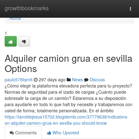
Home
growthbookmarks
Togg
navi
Home
1
Alquiler camion grua en sevilla
Options
paulc578tqm6
297 days ago
News
Discuss
¿Cómo elegir la plataforma elevadora perfecta para tu proyecto?
Normas de seguridad para el izado de cargas ¿Cuánto puede
sobresalir la carga de un camión? Estaremos a su disposición
para ayudarle en todo lo que halt by necesite y trabajaremos con
usted de forma, totalmente personalizada. En el ámbito
https://tarotdejesus15702.blogdemls.com/37779638/indicators-
on-alquiler-camion-grua-en-sevilla-you-should-know
Comments
Who Upvoted