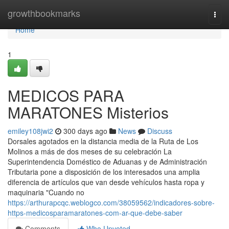
Home
growthbookmarks
Togg
navi
Home
1
MEDICOS PARA
MARATONES Misterios
emiley108jwi2
300 days ago
News
Discuss
Dorsales agotados en la distancia media de la Ruta de Los
Molinos a más de dos meses de su celebración La
Superintendencia Doméstico de Aduanas y de Administración
Tributaria pone a disposición de los interesados una amplia
diferencia de artículos que van desde vehículos hasta ropa y
maquinaria "Cuando no
https://arthurapcqc.weblogco.com/38059562/indicadores-sobre-
https-medicosparamaratones-com-ar-que-debe-saber
Comments
Who Upvoted