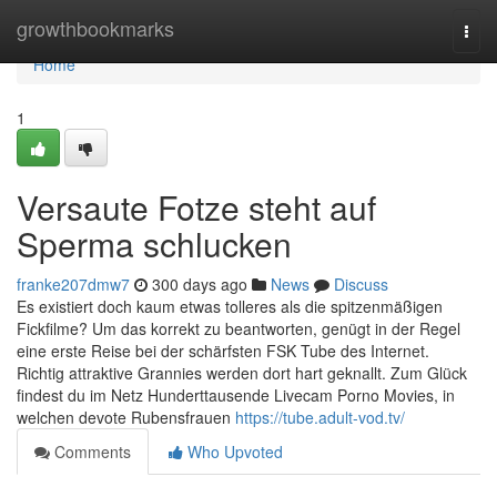
Home
growthbookmarks
Togg
navi
Home
1
Versaute Fotze steht auf
Sperma schlucken
franke207dmw7
300 days ago
News
Discuss
Es existiert doch kaum etwas tolleres als die spitzenmäßigen
Fickfilme? Um das korrekt zu beantworten, genügt in der Regel
eine erste Reise bei der schärfsten FSK Tube des Internet.
Richtig attraktive Grannies werden dort hart geknallt. Zum Glück
findest du im Netz Hunderttausende Livecam Porno Movies, in
welchen devote Rubensfrauen
https://tube.adult-vod.tv/
Comments
Who Upvoted