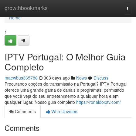
Home
growthbookmarks
Togg
navi
Home
1
IPTV Portugal: O Melhor Guia
Completo
maewbus365786
303 days ago
News
Discuss
Procurando opções de transmissão na Portugal? IPTV Portugal
oferece uma grande gama de canais e programas, permitindo
que você veja do seu entretenimento a qualquer hora e em
qualquer lugar. Nosso guia completo
https://ronaldoiptv.com/
Comments
Who Upvoted
Comments