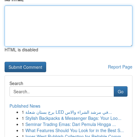
HTML is disabled
Report Page
Search
Go
Published News
1
برج بستان شعلة LED في مرشد الشراء والاس...
1
Stylish Backpacks & Messenger Bags: Your Loo...
1
Seminar Trading Emas: Dari Pemula Hingga ...
1
What Features Should You Look for in the Best S...
1
Inner West Rubbish Collection for Reliable Comm...