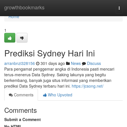
Home
growthbookmarks
Togg
navi
Home
1
Prediksi Sydney Hari Ini
arranbnzi328156
301 days ago
News
Discuss
Para pengamat penggemar angka di Indonesia pasti mencari
terus-menerus Data Sydney. Saking lakunya yang begitu
berkembang, banyak juga situs informasi yang memberikan
prediksi Data Sydney terbaru hari ini.
https://jcsong.net/
Comments
Who Upvoted
Comments
Submit a Comment
No HTML