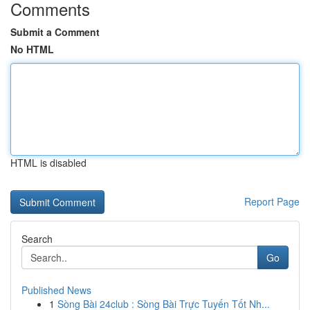
Comments
Submit a Comment
No HTML
HTML is disabled
Report Page
Search
Go
Published News
1
Sòng Bài 24club : Sòng Bài Trực Tuyến Tốt Nh...