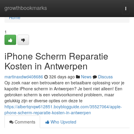
Home
growthbookmarks
Togg
navi
Home
1
iPhone Scherm Reparatie
Kosten in Antwerpen
martinaxdwd408686
326 days ago
News
Discuss
Op zoek naar een betrouwbare en betaalbare oplossing voor je
kapotte iPhone scherm in Antwerpen? Je bent niet alleen! Een
gebroken scherm is een veelvoorkomend probleem, maar
gelukkig zijn er diverse opties om deze te
https://albertqnqw612851.boyblogguide.com/35527064/apple-
phone-scherm-reparatie-kosten-in-antwerpen
Comments
Who Upvoted