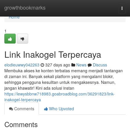
Home
growthbookmarks
Togg
navi
Home
1
Link Inakogel Terpercaya
elodieuwwy042263
327 days ago
News
Discuss
Membuka akses ke konten terbatas memang menjadi tantangan
di zaman ini. Banyak sekali platform yang mengalami blokir,
sehingga pengguna kesulitan untuk mengaksesnya. Namun,
jangan khawatir! Kini ada solusi instan
https://lewysbbnw718983.goabroadblog.com/36291823/link-
inakogel-terpercaya
Comments
Who Upvoted
Comments