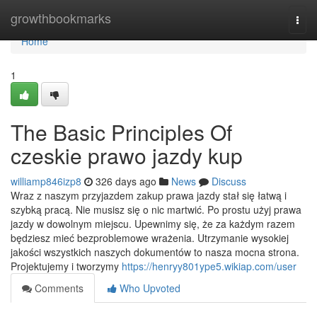
Home
growthbookmarks
Togg
navi
Home
1
The Basic Principles Of
czeskie prawo jazdy kup
williamp846izp8
326 days ago
News
Discuss
Wraz z naszym przyjazdem zakup prawa jazdy stał się łatwą i
szybką pracą. Nie musisz się o nic martwić. Po prostu użyj prawa
jazdy w dowolnym miejscu. Upewnimy się, że za każdym razem
będziesz mieć bezproblemowe wrażenia. Utrzymanie wysokiej
jakości wszystkich naszych dokumentów to nasza mocna strona.
Projektujemy i tworzymy
https://henryy801ype5.wikiap.com/user
Comments
Who Upvoted