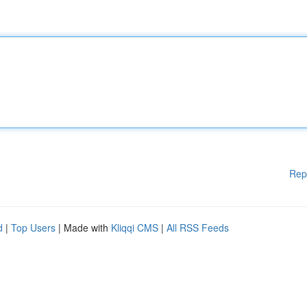
Rep
d
|
Top Users
| Made with
Kliqqi CMS
|
All RSS Feeds