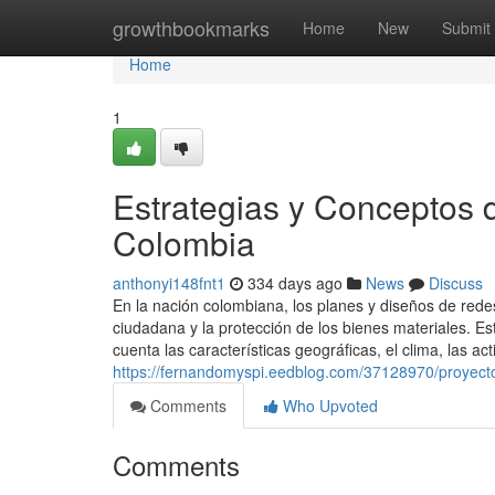
Home
growthbookmarks
Home
New
Submit
Home
1
Estrategias y Conceptos 
Colombia
anthonyi148fnt1
334 days ago
News
Discuss
En la nación colombiana, los planes y diseños de rede
ciudadana y la protección de los bienes materiales. E
cuenta las características geográficas, el clima, las a
https://fernandomyspi.eedblog.com/37128970/proyecto
Comments
Who Upvoted
Comments