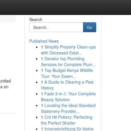
Search
Go
Published News
1
Simplify Property Clean-ups
with Deceased Estat...
1
Decatur top Plumbing
Services for Complete Plum...
1
Top Budget Kenya Wildlife
Tour: Your Essen...
uridad
1
A Guide to Clearing a Past
ga en
History
1
Fade 3-in-1: Your Complete
Beauty Solution
1
Locating the Ideal Standard
Stationery Provider...
1
Crit Hit Pottery: Perfecting
the Perfect Shatter
1
Inneneinrichtung für kleine