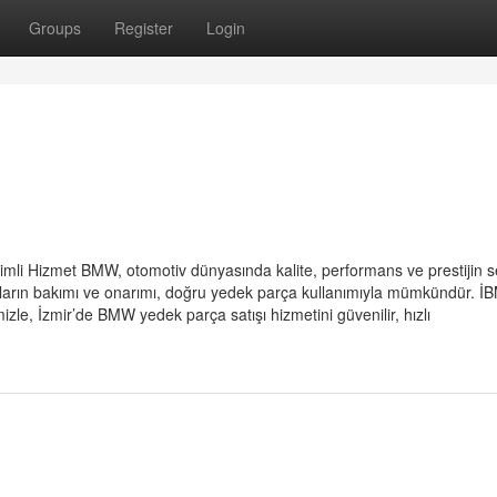
Groups
Register
Login
imli Hizmet BMW, otomotiv dünyasında kalite, performans ve prestijin 
raçların bakımı ve onarımı, doğru yedek parça kullanımıyla mümkündür. 
zle, İzmir’de BMW yedek parça satışı hizmetini güvenilir, hızlı