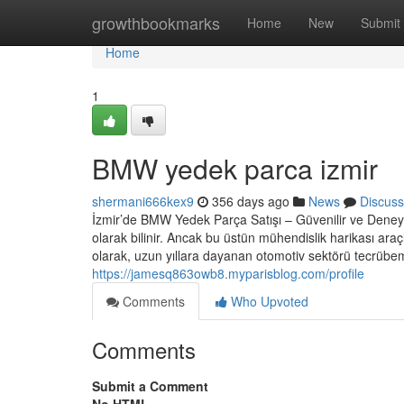
Home
growthbookmarks
Home
New
Submit
Home
1
BMW yedek parca izmir
shermani666kex9
356 days ago
News
Discuss
İzmir’de BMW Yedek Parça Satışı – Güvenilir ve Deney
olarak bilinir. Ancak bu üstün mühendislik harikası a
olarak, uzun yıllara dayanan otomotiv sektörü tecrübemi
https://jamesq863owb8.myparisblog.com/profile
Comments
Who Upvoted
Comments
Submit a Comment