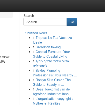
Search
Go
Published News
1
Tropea: La Tua Vacanza
Ideale
1
Carrollton towing
1
Coastal Furniture: Your
Guide to Coastal Living
sembolü
1
שחזור מידע: מדריך מקיף
İBMW
למתחילים
1
Bexley Plumbing
Professionals: Your Nearby ...
1
Roniya Skin Clinic : The
Guide to Beauty in ...
1
Deze Toekomst van de
Agrofood Industrie: Inno...
1
L'organisation copyright :
Mythes et Réalités