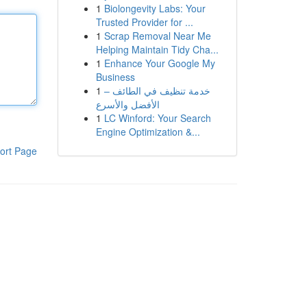
1
Biolongevity Labs: Your
Trusted Provider for ...
1
Scrap Removal Near Me
Helping Maintain Tidy Cha...
1
Enhance Your Google My
Business
1
خدمة تنظيف في الطائف –
الأفضل والأسرع
1
LC Winford: Your Search
Engine Optimization &...
ort Page