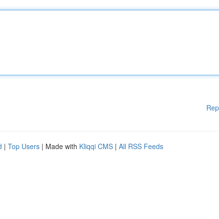
Rep
d
|
Top Users
| Made with
Kliqqi CMS
|
All RSS Feeds