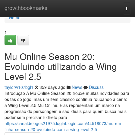
Home
growthbookmarks
Togg
navi
Home
1
Mu Online Season 20:
Evoluindo utilizando a Wing
Level 2.5
taylorw107bgl1
359 days ago
News
Discuss
Introdução A Mu Online Season 20 trouxe muitas novidades para
os fãs do jogo, mas um item clássico continua roubando a cena:
a Wing Level 2.5 Mu Online. Elas representam um marco na
progressão do personagem e são ideais para quem busca mais
poder sem precisar ir direto para
https://canaldejogos21975.loginblogin.com/44518073/mu-em-
linha-season-20-evoluindo-com-a-wing-level-2-5