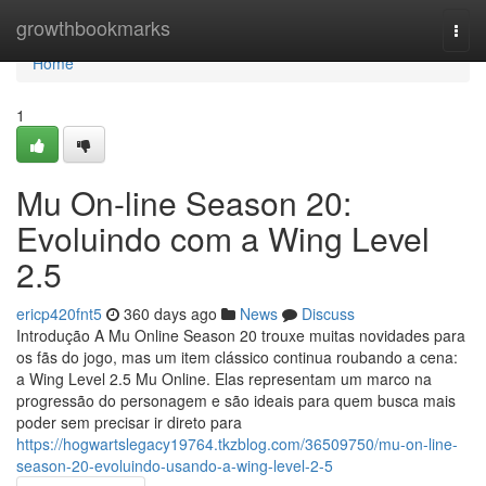
Home
growthbookmarks
Togg
navi
Home
1
Mu On-line Season 20:
Evoluindo com a Wing Level
2.5
ericp420fnt5
360 days ago
News
Discuss
Introdução A Mu Online Season 20 trouxe muitas novidades para
os fãs do jogo, mas um item clássico continua roubando a cena:
a Wing Level 2.5 Mu Online. Elas representam um marco na
progressão do personagem e são ideais para quem busca mais
poder sem precisar ir direto para
https://hogwartslegacy19764.tkzblog.com/36509750/mu-on-line-
season-20-evoluindo-usando-a-wing-level-2-5