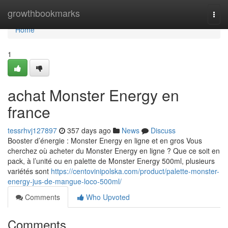
Home
growthbookmarks
Togg
navi
Home
1
achat Monster Energy en
france
tessrhvj127897
357 days ago
News
Discuss
Booster d’énergie : Monster Energy en ligne et en gros Vous
cherchez où acheter du Monster Energy en ligne ? Que ce soit en
pack, à l’unité ou en palette de Monster Energy 500ml, plusieurs
variétés sont
https://centovinipolska.com/product/palette-monster-
energy-jus-de-mangue-loco-500ml/
Comments
Who Upvoted
Comments