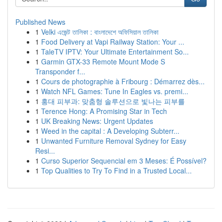
Published News
1
Velki এজেন্ট তালিকা : বাংলাদেশে অফিসিয়াল তালিকা
1
Food Delivery at Vapi Railway Station: Your ...
1
TaleTV IPTV: Your Ultimate Entertainment So...
1
Garmin GTX-33 Remote Mount Mode S
Transponder f...
1
Cours de photographie à Fribourg : Démarrez dès...
1
Watch NFL Games: Tune In Eagles vs. premi...
1
홍대 피부과: 맞춤형 솔루션으로 빛나는 피부를
1
Terence Hong: A Promising Star in Tech
1
UK Breaking News: Urgent Updates
1
Weed in the capital : A Developing Subterr...
1
Unwanted Furniture Removal Sydney for Easy
Resi...
1
Curso Superior Sequencial em 3 Meses: É Possível?
1
Top Qualities to Try To Find in a Trusted Local...