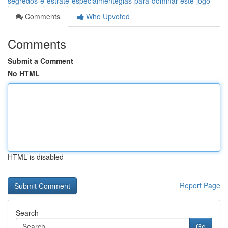
segredos-e-estraté-especialmentegias-para-dominar-este-jogo
Comments
Who Upvoted
Comments
Submit a Comment
No HTML
HTML is disabled
Report Page
Search
Go