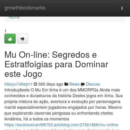
Home
growthbookmarks
Togg
navi
Home
1
Mu On-line: Segredos e
Estratfoigias para Dominar
este Jogo
hilaryu740ejm1
360 days ago
News
Discuss
Introduçãeste O Mu Em linha é um dos MMORPGs Ainda mais
conhecidos e duradouros da história Destes jogos em linha. Sua
própria mistura do ação, aventura e evolução por personagens
manté especialmentem jogadores engajados por horas. Mesmo
que explorando cavernas perigosas ou enfrentando chefes
lendários, há a todos os momentos
https://soulcovenant98753.actoblog.com/37561868/mu-online-