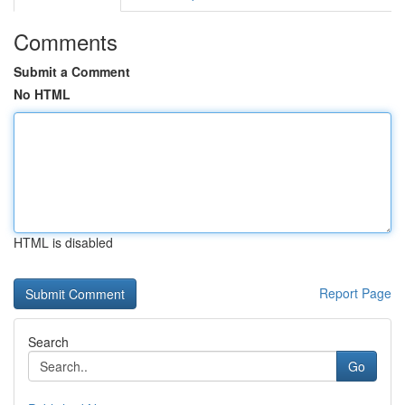
Comments
Submit a Comment
No HTML
HTML is disabled
Report Page
Search
Go