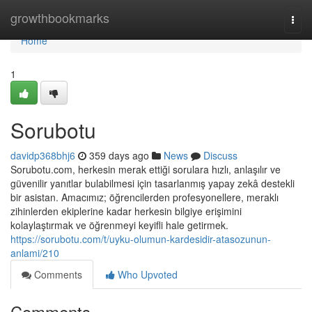
Home
growthbookmarks
Togg
navi
Home
1
Sorubotu
davidp368bhj6
359 days ago
News
Discuss
Sorubotu.com, herkesin merak ettiği sorulara hızlı, anlaşılır ve
güvenilir yanıtlar bulabilmesi için tasarlanmış yapay zekâ destekli
bir asistan. Amacımız; öğrencilerden profesyonellere, meraklı
zihinlerden ekiplerine kadar herkesin bilgiye erişimini
kolaylaştırmak ve öğrenmeyi keyifli hale getirmek.
https://sorubotu.com/t/uyku-olumun-kardesidir-atasozunun-
anlami/210
Comments
Who Upvoted
Comments