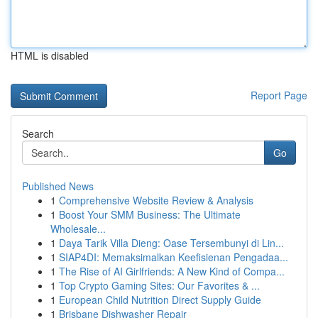
HTML is disabled
Report Page
Search
Go
Published News
1
Comprehensive Website Review & Analysis
1
Boost Your SMM Business: The Ultimate
Wholesale...
1
Daya Tarik Villa Dieng: Oase Tersembunyi di Lin...
1
SIAP4DI: Memaksimalkan Keefisienan Pengadaa...
1
The Rise of AI Girlfriends: A New Kind of Compa...
1
Top Crypto Gaming Sites: Our Favorites & ...
1
European Child Nutrition Direct Supply Guide
1
Brisbane Dishwasher Repair