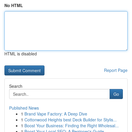
No HTML
HTML is disabled
Report Page
Search
Go
Published News
1
Brand Vape Factory: A Deep Dive
1
Cottonwood Heights best Deck Builder for Stylis...
1
Boost Your Business: Finding the Right Wholesal...
1
Boost Your Local SEO: A Beginner's Guide