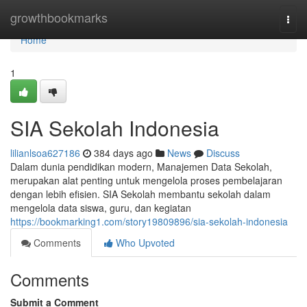
Home
growthbookmarks
Togg
navi
Home
1
SIA Sekolah Indonesia
lilianlsoa627186
384 days ago
News
Discuss
Dalam dunia pendidikan modern, Manajemen Data Sekolah,
merupakan alat penting untuk mengelola proses pembelajaran
dengan lebih efisien. SIA Sekolah membantu sekolah dalam
mengelola data siswa, guru, dan kegiatan
https://bookmarking1.com/story19809896/sia-sekolah-indonesia
Comments
Who Upvoted
Comments
Submit a Comment