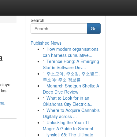
Search
Go
Published News
1
How modern organisations
a
can harness cumulative...
1
Terence Hong: A Emerging
Star in Software Dev...
1
주소모아, 주소킹, 주소월드,
주소야: 주소 정보를...
ncluye
1
Monarch Shotgun Shells: A
 las
Deep Dive Review
1
What to Look for in an
ona
Oklahoma City Electricia...
1
Where to Acquire Cannabis
Digitally across ...
1
Unlocking the Yuan-Ti
Mage: A Guide to Serpent ...
1
lynslot168: The Ultimate