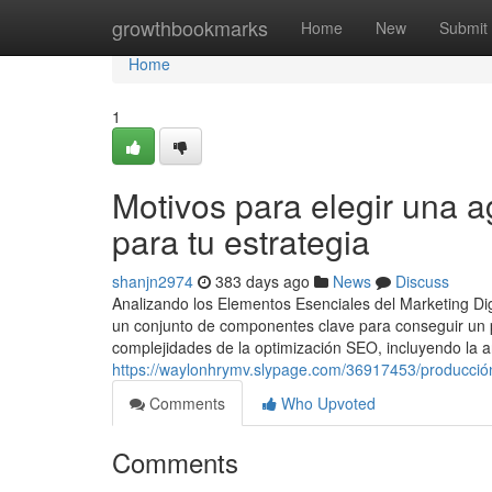
Home
growthbookmarks
Home
New
Submit
Home
1
Motivos para elegir una a
para tu estrategia
shanjn2974
383 days ago
News
Discuss
Analizando los Elementos Esenciales del Marketing Digi
un conjunto de componentes clave para conseguir un 
complejidades de la optimización SEO, incluyendo la an
https://waylonhrymv.slypage.com/36917453/producción
Comments
Who Upvoted
Comments