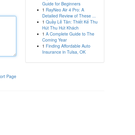
Guide for Beginners
1
RayNeo Air 4 Pro: A
Detailed Review of These ...
1
Quầy Lễ Tân: Thiết Kế Thu
Hút Thu Hút Khách
1
A Complete Guide to The
Coming Year
1
Finding Affordable Auto
Insurance in Tulsa, OK
ort Page