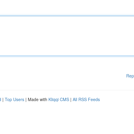
Rep
d
|
Top Users
| Made with
Kliqqi CMS
|
All RSS Feeds