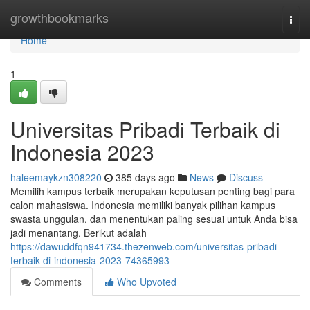
Home
growthbookmarks
Togg
navi
Home
1
Universitas Pribadi Terbaik di
Indonesia 2023
haleemaykzn308220
385 days ago
News
Discuss
Memilih kampus terbaik merupakan keputusan penting bagi para
calon mahasiswa. Indonesia memiliki banyak pilihan kampus
swasta unggulan, dan menentukan paling sesuai untuk Anda bisa
jadi menantang. Berikut adalah
https://dawuddfqn941734.thezenweb.com/universitas-pribadi-
terbaik-di-indonesia-2023-74365993
Comments
Who Upvoted