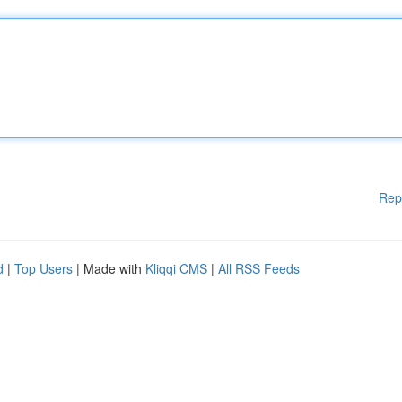
Rep
d
|
Top Users
| Made with
Kliqqi CMS
|
All RSS Feeds