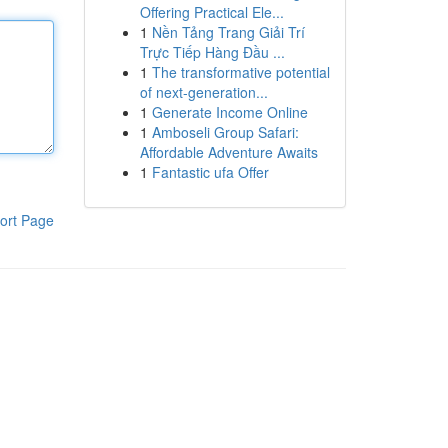
Offering Practical Ele...
1
Nền Tảng Trang Giải Trí
Trực Tiếp Hàng Đầu ...
1
The transformative potential
of next-generation...
1
Generate Income Online
1
Amboseli Group Safari:
Affordable Adventure Awaits
1
Fantastic ufa Offer
ort Page