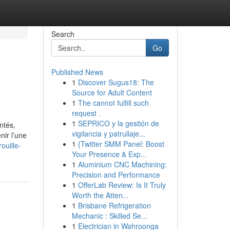
Search
Go
Published News
1
Discover Sugus18: The
Source for Adult Content
1
The cannot fulfill such
request .
1
SEPRICO y la gestión de
ntés,
vigilancia y patrullaje...
nir l’une
1
{Twitter SMM Panel: Boost
ouille-
Your Presence & Exp...
1
Aluminium CNC Machining:
Precision and Performance
1
OfferLab Review: Is It Truly
Worth the Atten...
1
Brisbane Refrigeration
Mechanic : Skilled Se...
1
Electrician in Wahroonga