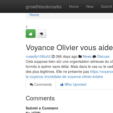
Home
growthbookmarks
Home
New
Submit
Home
1
Voyance Olivier vous aide
russelly108iuh2
386 days ago
News
Discuss
Cela suppose bien sûr une organisation sérieuse du cô
formés à opérer sans délai. Mais dans le cas ou le cad
des plus légitimes. Elle ne présente pas
https://voyan
la-voyance-immédiate-de-voyance-olivier-éclaire
Comments
Who Upvoted
Comments
Submit a Comment