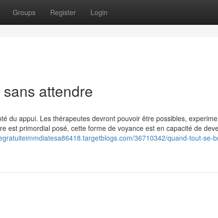
Groups
Register
Login
 sans attendre
té du appui. Les thérapeutes devront pouvoir être possibles, experime
re est primordial posé, cette forme de voyance est en capacité de deve
cegratuiteimmdiatesa86418.targetblogs.com/36710342/quand-tout-se-br