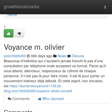
Home
growthbookmarks
Togg
navi
Home
1
Voyance m. olivier
peterh665dti3
396 days ago
News
Discuss
Beaucoup d'individus qui n’auraient jamais franchi le pas d’une
consultation par téléphone orale acceptent ce format. Parce qu’il
vous attend, silencieux, respectueux du rythme de chaque
personne. Il n’est pas là pour faire croire. Il est là pour porter un
mouvement intérieur déjà débuté. Et cette esprit, non intrusive,
est
https://laurianavoyance41739.jts-
blog.com/34936366/voyance-olivier-conseil
Comments
Who Upvoted
Comments