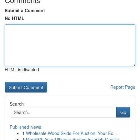
Submit a Comment
No HTML
HTML is disabled
Report Page
Search
Go
Published News
1
Wholesale Wood Skids For Auction: Your Ec...
1
Mardi89: Your Ultimate Source for High-Quality ...