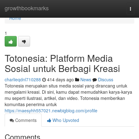
Home
growthbookmarks
Togg
navi
Home
1
Totonesia: Platform Media
Sosial untuk Berbagi Kreasi
charlieqdnl710288
414 days ago
News
Discuss
Totonesia merupakan situs media sosial yang dirancang untuk
mengalami kreasi. Di sini, kamu dapat memudahkan karya-karya
mu seperti ilustrasi, artikel, dan video. Totonesia memberikan
komunitas penerima untuk
https://maesyhh557021.newbigblog.com/profile
Comments
Who Upvoted
Comments