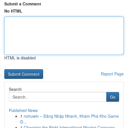
Submit a Comment
No HTML
HTML is disabled
Report Page
Search
Go
Published News
1
nohuwin – Đăng Nhập Nhanh, Khám Phá Kho Game
Đ...
1
Choosing the Right International Moving Company