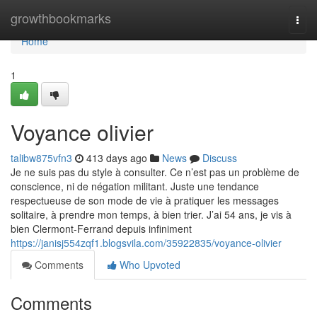
Home
growthbookmarks
Togg
navi
Home
1
Voyance olivier
talibw875vfn3
413 days ago
News
Discuss
Je ne suis pas du style à consulter. Ce n’est pas un problème de
conscience, ni de négation militant. Juste une tendance
respectueuse de son mode de vie à pratiquer les messages
solitaire, à prendre mon temps, à bien trier. J’ai 54 ans, je vis à
bien Clermont-Ferrand depuis infiniment
https://janisj554zqf1.blogsvila.com/35922835/voyance-olivier
Comments
Who Upvoted
Comments