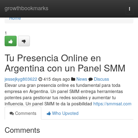
Home
growthbookmarks
Togg
navi
Home
1
Tu Presencia Online en
Argentina con un Panel SMM
jessejkyg803622
415 days ago
News
Discuss
Elevar una gran presencia online es fundamental para toda
empresa en Argentina. Un panel SMM entrega herramientas
potentes para gestionar tus redes sociales y aumentar tu
influencia. Un panel SMM te da la posibilidad
https://smmsat.com
Comments
Who Upvoted
Comments