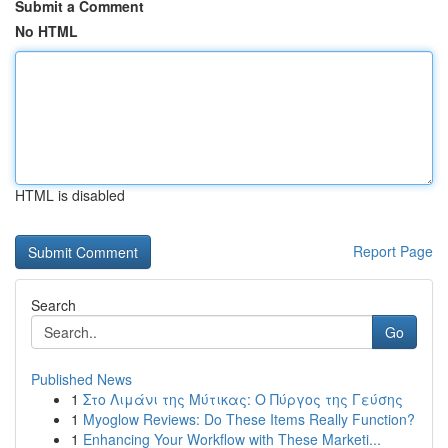
Submit a Comment
No HTML
HTML is disabled
Report Page
Search
Go
Published News
1
Στο Λιμάνι της Μύτικας: Ο Πύργος της Γεύσης
1
Myoglow Reviews: Do These Items Really Function?
1
Enhancing Your Workflow with These Marketi...