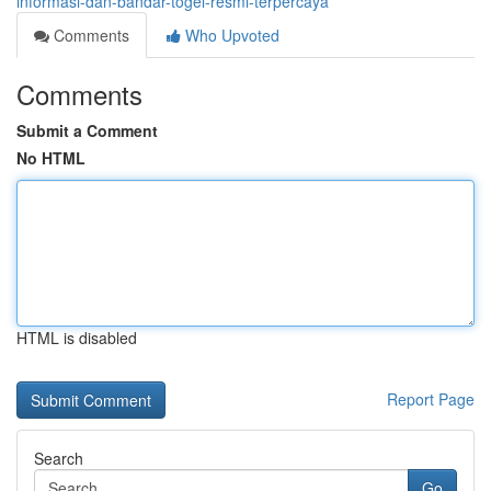
informasi-dan-bandar-togel-resmi-terpercaya
Comments
Who Upvoted
Comments
Submit a Comment
No HTML
HTML is disabled
Report Page
Search
Go