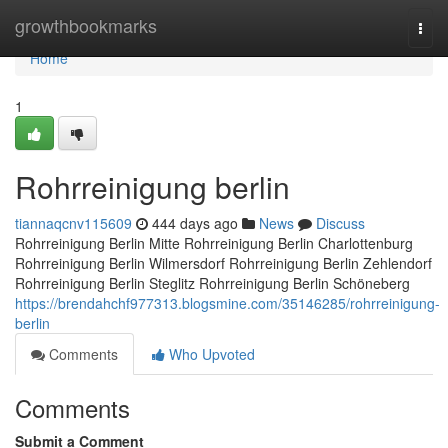
Home
growthbookmarks
Togg
navi
Home
1
Rohrreinigung berlin
tiannaqcnv115609
444 days ago
News
Discuss
Rohrreinigung Berlin Mitte Rohrreinigung Berlin Charlottenburg
Rohrreinigung Berlin Wilmersdorf Rohrreinigung Berlin Zehlendorf
Rohrreinigung Berlin Steglitz Rohrreinigung Berlin Schöneberg
https://brendahchf977313.blogsmine.com/35146285/rohrreinigung-
berlin
Comments
Who Upvoted
Comments
Submit a Comment