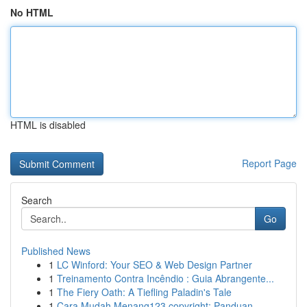
No HTML
HTML is disabled
Report Page
Search
Go
Published News
1
LC Winford: Your SEO & Web Design Partner
1
Treinamento Contra Incêndio : Guia Abrangente...
1
The Fiery Oath: A Tiefling Paladin's Tale
1
Cara Mudah Menang123 copyright: Panduan