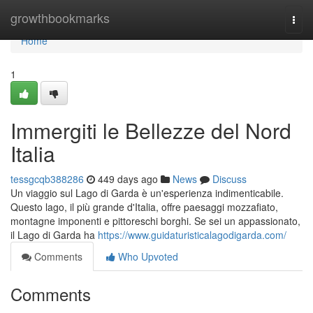
Home
growthbookmarks
Togg
navi
Home
1
Immergiti le Bellezze del Nord
Italia
tessgcqb388286
449 days ago
News
Discuss
Un viaggio sul Lago di Garda è un'esperienza indimenticabile.
Questo lago, il più grande d'Italia, offre paesaggi mozzafiato,
montagne imponenti e pittoreschi borghi. Se sei un appassionato,
il Lago di Garda ha
https://www.guidaturisticalagodigarda.com/
Comments
Who Upvoted
Comments