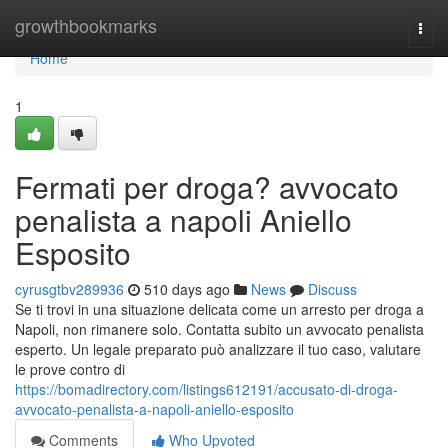
Home
growthbookmarks
Togg
navi
Home
1
Fermati per droga? avvocato
penalista a napoli Aniello
Esposito
cyrusgtbv289936
510 days ago
News
Discuss
Se ti trovi in una situazione delicata come un arresto per droga a
Napoli, non rimanere solo. Contatta subito un avvocato penalista
esperto. Un legale preparato può analizzare il tuo caso, valutare
le prove contro di
https://bomadirectory.com/listings612191/accusato-di-droga-
avvocato-penalista-a-napoli-aniello-esposito
Comments
Who Upvoted