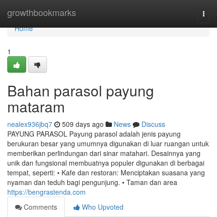
Home
growthbookmarks
Togg
navi
Home
1
Bahan parasol payung
mataram
nealex936jbq7
509 days ago
News
Discuss
PAYUNG PARASOL Payung parasol adalah jenis payung
berukuran besar yang umumnya digunakan di luar ruangan untuk
memberikan perlindungan dari sinar matahari. Desainnya yang
unik dan fungsional membuatnya populer digunakan di berbagai
tempat, seperti: • Kafe dan restoran: Menciptakan suasana yang
nyaman dan teduh bagi pengunjung. • Taman dan area
https://bengrastenda.com
Comments
Who Upvoted