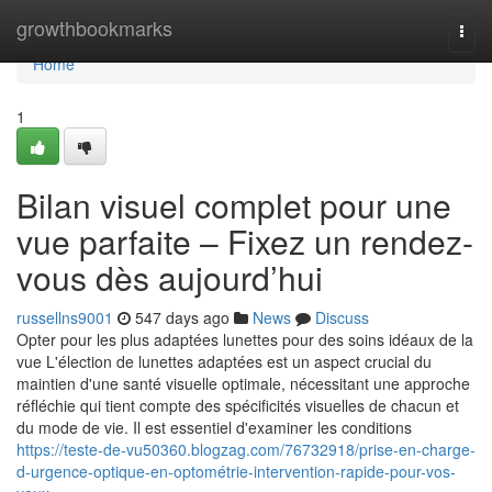
Home
growthbookmarks
Togg
navi
Home
1
Bilan visuel complet pour une
vue parfaite – Fixez un rendez-
vous dès aujourd’hui
russellns9001
547 days ago
News
Discuss
Opter pour les plus adaptées lunettes pour des soins idéaux de la
vue L'élection de lunettes adaptées est un aspect crucial du
maintien d'une santé visuelle optimale, nécessitant une approche
réfléchie qui tient compte des spécificités visuelles de chacun et
du mode de vie. Il est essentiel d'examiner les conditions
https://teste-de-vu50360.blogzag.com/76732918/prise-en-charge-
d-urgence-optique-en-optométrie-intervention-rapide-pour-vos-