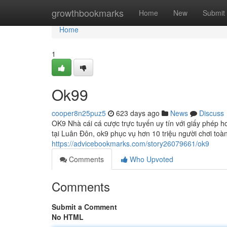
Home
growthbookmarks
Home
New
Submit
Home
1
Ok99
cooper8n25puz5
623 days ago
News
Discuss
OK9 Nhà cái cá cược trực tuyến uy tín với giấy phép 
tại Luân Đôn, ok9 phục vụ hơn 10 triệu người chơi to
https://advicebookmarks.com/story26079661/ok9
Comments
Who Upvoted
Comments
Submit a Comment
No HTML