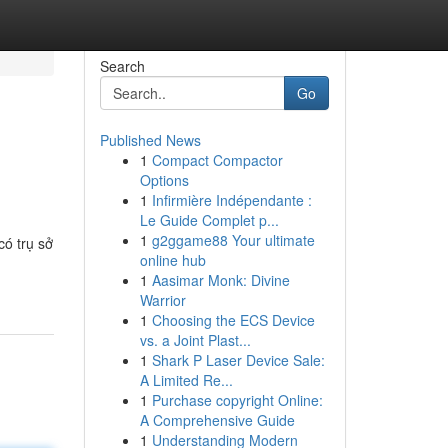
Search
Go
Published News
1
Compact Compactor
Options
1
Infirmière Indépendante :
Le Guide Complet p...
1
g2ggame88 Your ultimate
có trụ sở
online hub
1
Aasimar Monk: Divine
Warrior
1
Choosing the ECS Device
vs. a Joint Plast...
1
Shark P Laser Device Sale:
A Limited Re...
1
Purchase copyright Online:
A Comprehensive Guide
1
Understanding Modern