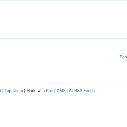
Rep
d
|
Top Users
| Made with
Kliqqi CMS
|
All RSS Feeds