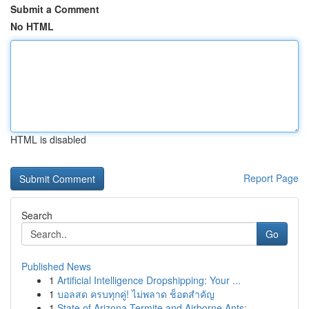
Submit a Comment
No HTML
HTML is disabled
Report Page
Search
Go
Published News
1
Artificial Intelligence Dropshipping: Your ...
1
บอลสด ครบทุกคู่! ไม่พลาด ช็อตสำคัญ
1
State of Arizona Termite and Airborne Ants: ...