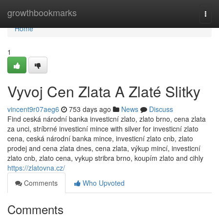
Home
growthbookmarks
Togg
navi
Home
1
Vyvoj Cen Zlata A Zlaté Slitky
vincent9r07aeg6
753 days ago
News
Discuss
Find ceská národní banka investicní zlato, zlato brno, cena zlata
za unci, stríbrné investicní mince with silver for investicní zlato
cena, ceská národní banka mince, investicní zlato cnb, zlato
prodej and cena zlata dnes, cena zlata, výkup mincí, investicní
zlato cnb, zlato cena, vykup stribra brno, koupím zlato and cihly
https://zlatovna.cz/
Comments
Who Upvoted
Comments